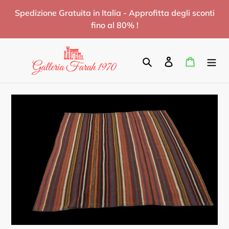
Vai
Spedizione Gratuita in Italia - Approfitta degli sconti
direttamente
fino al 80% !
ai
contenuti
Cerca
Accedi
Carrello