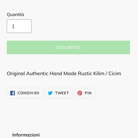
Quantità
ESAURITO
Inserimento
del
Original Authentic Hand Made Rustic Kilim / Cicim
prodotto
nel
carrello
CONDIVIDI
TWITTA
PINNA
CONDIVIDI
TWEET
PIN
SU
SU
SU
FACEBOOK
TWITTER
PINTEREST
Informazioni