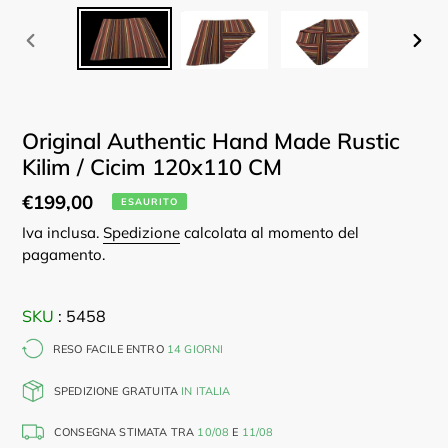
SLIDE
SLID
PRECEDENTE
SUC
Original Authentic Hand Made Rustic
Kilim / Cicim 120x110 CM
Prezzo
€199,00
ESAURITO
di
Iva inclusa.
Spedizione
calcolata al momento del
pagamento.
listino
SKU
: 5458
RESO FACILE ENTRO
14 GIORNI
SPEDIZIONE GRATUITA
IN ITALIA
CONSEGNA STIMATA TRA
10/08
E
11/08