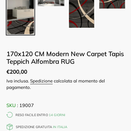
170x120 CM Modern New Carpet Tapis
Teppich Alfombra RUG
Prezzo
€200,00
di
Iva inclusa.
Spedizione
calcolata al momento del
pagamento.
listino
SKU
: 19007
RESO FACILE ENTRO
14 GIORNI
SPEDIZIONE GRATUITA
IN ITALIA