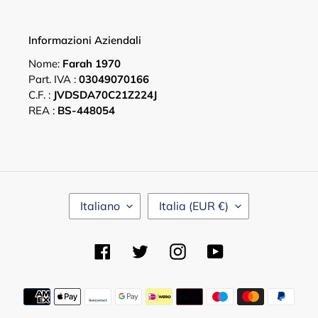
Informazioni Aziendali
Nome:
Farah 1970
Part. IVA :
03049070166
C.F. :
JVDSDA70C21Z224J
REA :
BS-448054
L
P
Italiano
Italia (EUR €)
I
A
N
E
G
S
Facebook
Twitter
Instagram
YouTube
U
E
A
/
R
Metodi
E
di