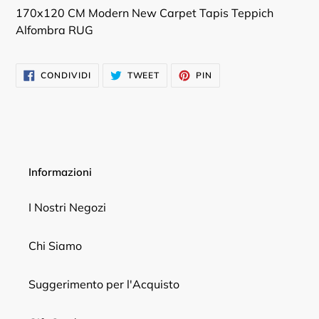
carrello
170x120 CM Modern New Carpet Tapis Teppich
Alfombra RUG
CONDIVIDI
TWITTA
PINNA
CONDIVIDI
TWEET
PIN
SU
SU
SU
FACEBOOK
TWITTER
PINTEREST
Informazioni
I Nostri Negozi
Chi Siamo
Suggerimento per l'Acquisto